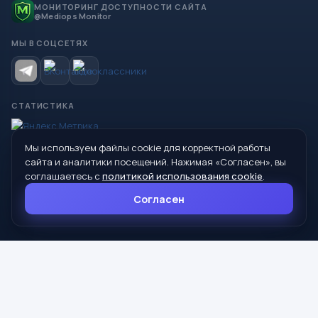
МОНИТОРИНГ ДОСТУПНОСТИ САЙТА
@Mediops Monitor
МЫ В СОЦСЕТЯХ
СТАТИСТИКА
Мы используем файлы cookie для корректной работы
© 2026 Управление образования Администрации МО
сайта и аналитики посещений. Нажимая «Согласен», вы
Сухой Лог
соглашаетесь с
политикой использования cookie
.
624800, Свердловская область, г. Сухой Лог, ул. Кирова, дом 7
Согласен
8 (34373) 4-33-85
info@mouoslog.ru
Политика cookie