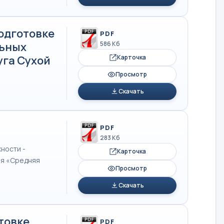
одготовке
PDF
льных
586 Кб
уга Сухой
Карточка
Просмотр
Скачать
PDF
283 Кб
ности -
Карточка
я «Средняя
Просмотр
Скачать
товке
PDF