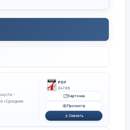
PDF
247 Кб
ности -
Карточка
я «Средняя
Просмотр
Скачать