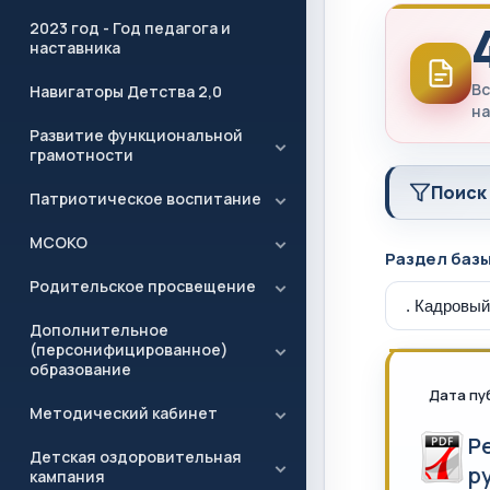
2023 год - Год педагога и
наставника
Вс
Навигаторы Детства 2,0
на
Развитие функциональной
грамотности
Поиск
Патриотическое воспитание
МСОКО
Раздел баз
Родительское просвещение
Дополнительное
(персонифицированное)
образование
Дата пу
Методический кабинет
Р
Детская оздоровительная
р
кампания