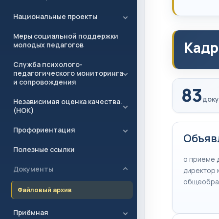
Национальные проекты
Меры социальной поддержки
Кадр
молодых педагогов
Служба психолого-
педагогического мониторинга
и сопровождения
83
доку
Независимая оценка качества.
(НОК)
Профориентация
Объявл
Полезные ссылки
о приеме 
Документы
директор 
общеобра
Файловый архив
Приёмная