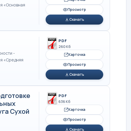
я «Основная
Просмотр
Скачать
PDF
260 Кб
ности -
Карточка
я «Средняя
Просмотр
Скачать
одготовке
PDF
льных
636 Кб
уга Сухой
Карточка
Просмотр
Скачать