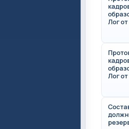
кадро
образ
Лог от
Прото
кадро
образ
Лог от
Состав
должн
резер