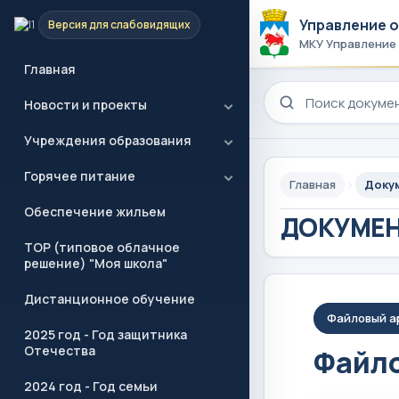
Управление 
Версия для слабовидящих
МКУ Управление
Главная
Поиск по сайту
Новости и проекты
Учреждения образования
Горячее питание
Главная
Доку
Обеспечение жильем
ДОКУМЕ
ТОР (типовое облачное
решение) "Моя школа"
Дистанционное обучение
Файловый а
2025 год - Год защитника
Отечества
Файло
2024 год - Год семьи