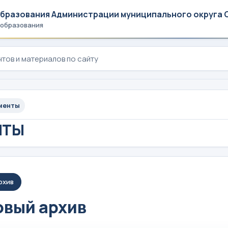
образования Администрации муниципального округа 
 образования
менты
НТЫ
рхив
вый архив