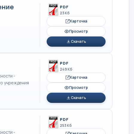
ение
PDF
23 Кб
Карточка
Просмотр
Скачать
PDF
249 Кб
ности -
Карточка
го учреждения
Просмотр
Скачать
PDF
253 Кб
ности -
Карточка