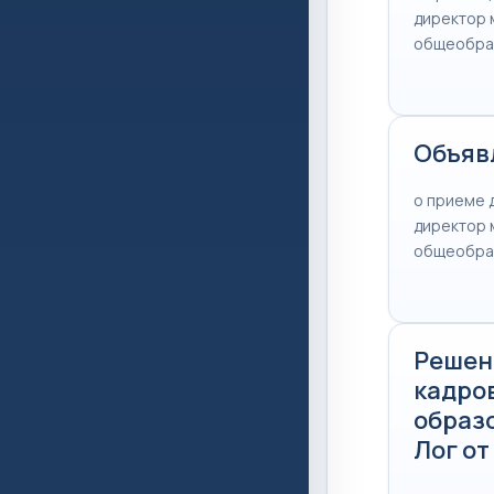
директор 
общеобраз
Объяв
о приеме 
директор 
общеобраз
Решен
кадро
образ
Лог от