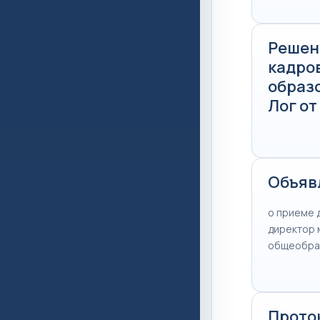
Решен
кадро
образ
Лог от
Объяв
о приеме 
директор 
общеобра
Прото