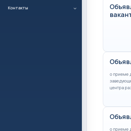
Объявл
Контакты
вакан
Объявл
о приеме 
заведующе
центра ра
Объяв
о приеме 