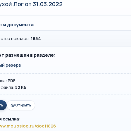
ухой Лог от 31.03.2022
ты документа
ство показов:
1854
т размещен в разделе:
ый резерв
йла:
PDF
 файла:
52 Кб
ть
Открыть
я ссылка:
www.mouoslog.ru/doc11826