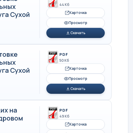
льных
44 Кб
уга Сухой
Карточка
Просмотр
Скачать
товке
PDF
льных
50 Кб
уга Сухой
Карточка
Просмотр
Скачать
их на
PDF
адровом
49 Кб
Карточка