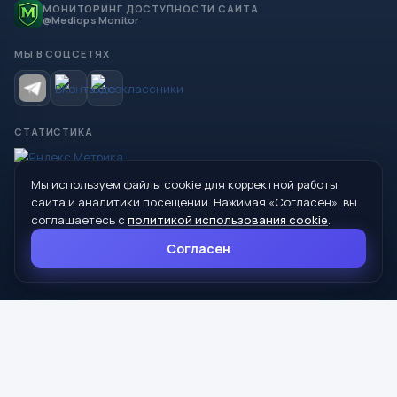
МОНИТОРИНГ ДОСТУПНОСТИ САЙТА
@Mediops Monitor
МЫ В СОЦСЕТЯХ
СТАТИСТИКА
Мы используем файлы cookie для корректной работы
© 2026 Управление образования Администрации МО
сайта и аналитики посещений. Нажимая «Согласен», вы
Сухой Лог
соглашаетесь с
политикой использования cookie
.
624800, Свердловская область, г. Сухой Лог, ул. Кирова, дом 7
Согласен
8 (34373) 4-33-85
info@mouoslog.ru
Политика cookie