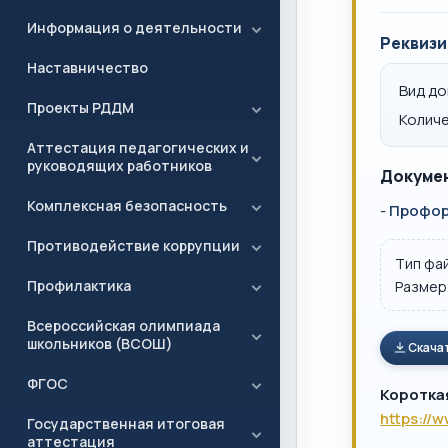
Информация о деятельности
Реквизи
Наставничество
Вид д
Проекты РДДМ
Количе
Аттестация педагогических и
руководящих работников
Докумен
Комплексная безопасность
-
Профор
Противодействие коррупции
Тип фа
Профилактика
Размер
Всероссийская олимпиада
школьников (ВСОШ)
Скача
ФГОС
Коротка
https://
Государственная итоговая
аттестация