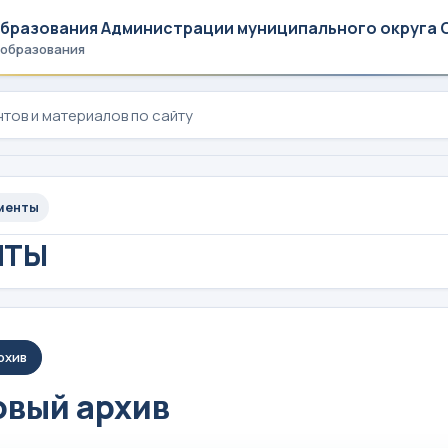
образования Администрации муниципального округа 
 образования
менты
НТЫ
рхив
вый архив