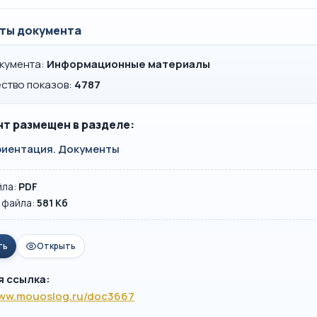
ты документа
окумента:
Информационные материалы
ство показов:
4787
т размещен в разделе:
иентация. Документы
йла:
PDF
 файла:
581 Кб
ть
Открыть
я ссылка:
www.mouoslog.ru/doc3667