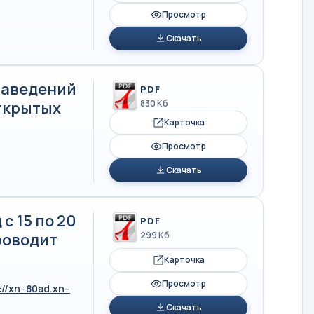
Просмотр
Скачать
заведений
PDF
ткрытых
830 Кб
Карточка
Просмотр
Скачать
с 15 по 20
PDF
роводит
299 Кб
Карточка
Просмотр
://xn--80ad.xn--
Скачать