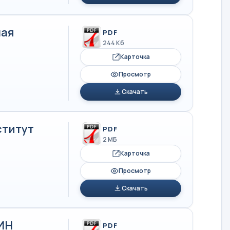
ная
PDF
244 Кб
Карточка
Просмотр
Скачать
ститут
PDF
2 МБ
Карточка
Просмотр
Скачать
ИН
PDF