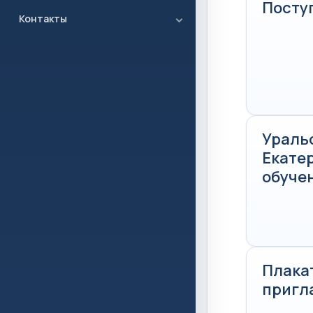
Посту
Контакты
Ураль
Екатер
обучен
Плака
пригл