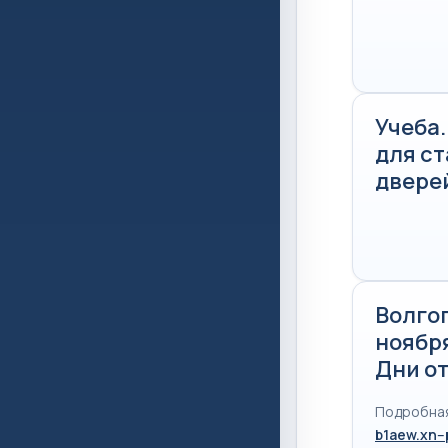
Учеба
для с
двере
Волгог
ноябр
Дни о
Подробная
b1aew.xn--