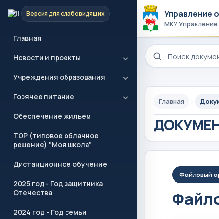
Управление 
Версия для слабовидящих
МКУ Управление
Главная
Поиск по сайту
Новости и проекты
Учреждения образования
Горячее питание
Главная
Доку
Обеспечение жильем
ДОКУМЕ
ТОР (типовое облачное
решение) "Моя школа"
Дистанционное обучение
Файловый а
2025 год - Год защитника
Отечества
Файло
2024 год - Год семьи