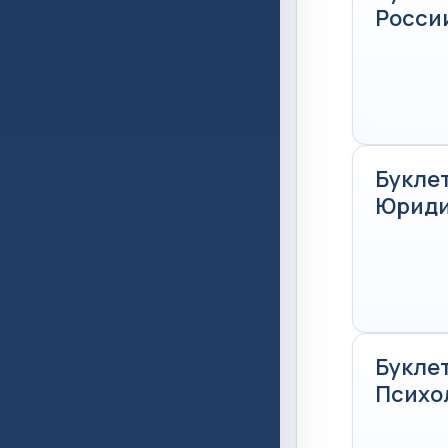
Росси
Буклет
Юриди
Буклет
Психо