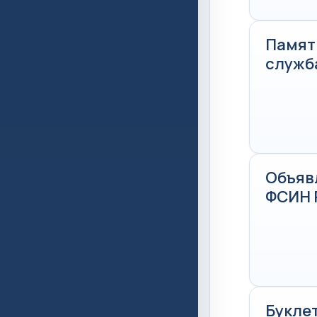
Памят
служб
Объяв
ФСИН 
Букле