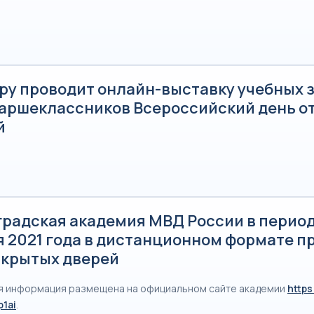
.ру проводит онлайн-выставку учебных 
таршеклассников Всероссийский день о
й
радская академия МВД России в период 
я 2021 года в дистанционном формате п
ткрытых дверей
 информация размещена на официальном сайте академии
https
p1ai
.