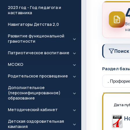
2023 год - Год педагога и
наставника
Вс
Навигаторы Детства 2,0
на
Развитие функциональной
грамотности
Поиск
Патриотическое воспитание
МСОКО
Раздел баз
Родительское просвещение
Дополнительное
(персонифицированное)
образование
Дата пу
Методический кабинет
Н
Детская оздоровительная
кампания