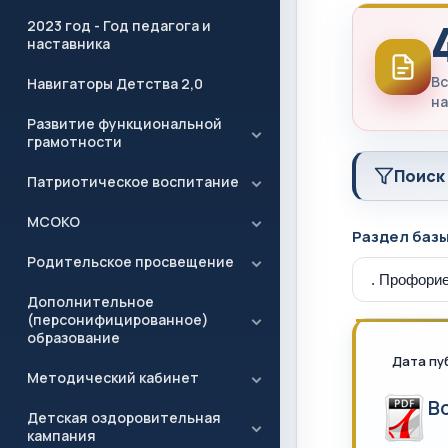
2023 год - Год педагога и
наставника
Вс
Навигаторы Детства 2,0
на
Развитие функциональной
грамотности
Поиск
Патриотическое воспитание
МСОКО
Раздел баз
Родительское просвещение
Дополнительное
(персонифицированное)
образование
Дата пу
Методический кабинет
В
Детская оздоровительная
кампания