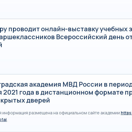
.ру проводит онлайн-выставку учебных 
таршеклассников Всероссийский день о
й
радская академия МВД России в период 
я 2021 года в дистанционном формате п
ткрытых дверей
 информация размещена на официальном сайте академии
https
p1ai
.