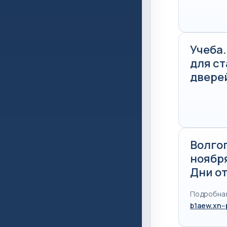
Учеба
для с
двере
Волгог
ноябр
Дни о
Подробная
b1aew.xn--