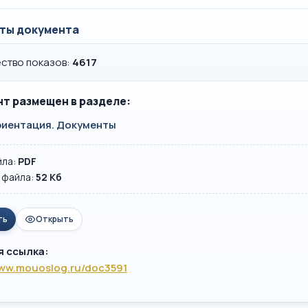
ты документа
ство показов:
4617
т размещен в разделе:
иентация. Документы
йла:
PDF
 файла:
52 Кб
ть
Открыть
я ссылка:
www.mouoslog.ru/doc3591