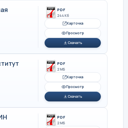
ная
PDF
244 Кб
Карточка
Просмотр
Скачать
ститут
PDF
2 МБ
Карточка
Просмотр
Скачать
ИН
PDF
2 МБ