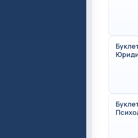
Буклет
Юриди
Буклет
Психо