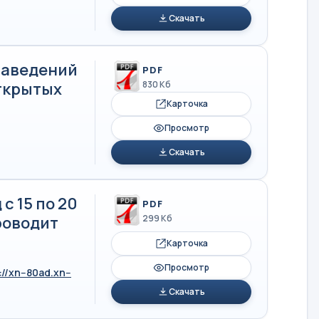
Скачать
заведений
PDF
ткрытых
830 Кб
Карточка
Просмотр
Скачать
с 15 по 20
PDF
роводит
299 Кб
Карточка
Просмотр
://xn--80ad.xn--
Скачать