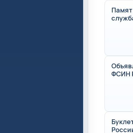
Памят
служб
Объяв
ФСИН 
Букле
Росси