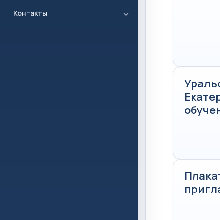
Контакты
Ураль
Екатер
обучен
Плака
пригл