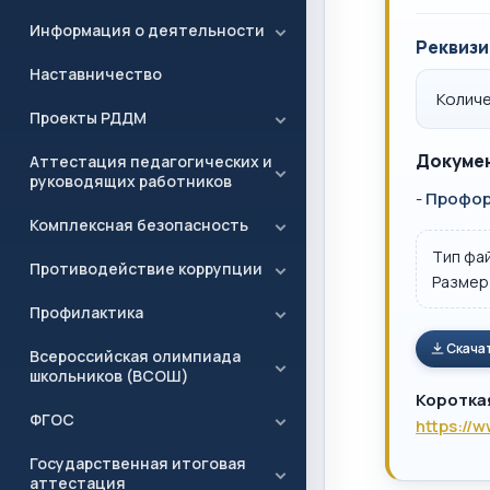
Информация о деятельности
Реквизи
Наставничество
Количе
Проекты РДДМ
Докумен
Аттестация педагогических и
руководящих работников
-
Профор
Комплексная безопасность
Тип фа
Противодействие коррупции
Размер
Профилактика
Скача
Всероссийская олимпиада
школьников (ВСОШ)
Коротка
ФГОС
https://
Государственная итоговая
аттестация