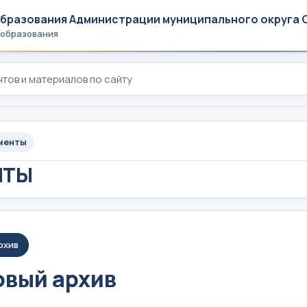
образования Администрации муниципального округа 
 образования
менты
НТЫ
рхив
вый архив