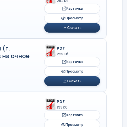
262 Кб
Карточка
Просмотр
Скачать
(г.
PDF
 на очное
225 Кб
Карточка
Просмотр
Скачать
PDF
195 Кб
Карточка
Просмотр