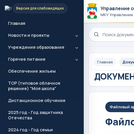
Управление 
Версия для слабовидящих
МКУ Управление
Главная
Поиск по сайту
Новости и проекты
Учреждения образования
Горячее питание
Главная
Доку
Обеспечение жильем
ДОКУМЕ
ТОР (типовое облачное
решение) "Моя школа"
Дистанционное обучение
Файловый а
2025 год - Год защитника
Отечества
Файло
2024 год - Год семьи