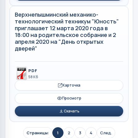
Верхнепышминский механико-
технологический техникум "Юность"
приглашает 12 марта 2020 года в
18:00 на родительское собрание и 2
апреля 2020 на "День открытых
дверей"
PDF
58 Кб
Карточка
Просмотр
Скачать
Страницы:
1
2
3
4
След.