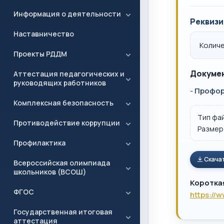
Информация о деятельности
Реквизи
Наставничество
Количе
Проекты РДДМ
Докумен
Аттестация педагогических и
руководящих работников
-
Профор
Комплексная безопасность
Тип фа
Противодействие коррупции
Размер
Профилактика
Скача
Всероссийская олимпиада
школьников (ВСОШ)
Коротка
ФГОС
https://
Государственная итоговая
аттестация