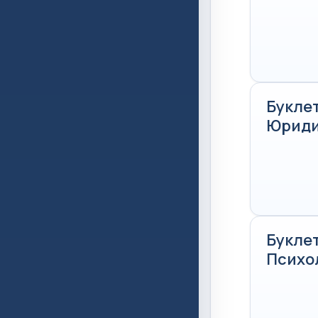
Буклет
Юриди
Буклет
Психо