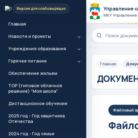
Управление 
Версия для слабовидящих
МКУ Управление
Главная
Поиск по сайту
Новости и проекты
Учреждения образования
Горячее питание
Главная
Доку
Обеспечение жильем
ДОКУМЕ
ТОР (типовое облачное
решение) "Моя школа"
Дистанционное обучение
Файловый а
2025 год - Год защитника
Отечества
Файло
2024 год - Год семьи