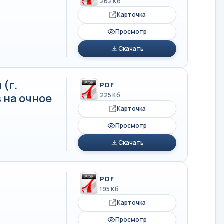
262 Кб
Карточка
Просмотр
Скачать
(г.
PDF
 на очное
225 Кб
Карточка
Просмотр
Скачать
PDF
195 Кб
Карточка
Просмотр