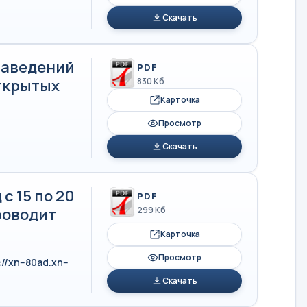
Скачать
заведений
PDF
ткрытых
830 Кб
Карточка
Просмотр
Скачать
с 15 по 20
PDF
роводит
299 Кб
Карточка
Просмотр
://xn--80ad.xn--
Скачать