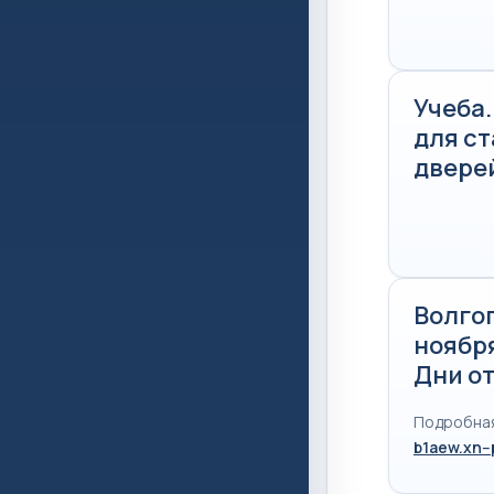
Учеба
для с
двере
Волгог
ноябр
Дни о
Подробная
b1aew.xn--