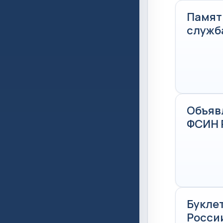
Памят
служб
Объяв
ФСИН 
Букле
Росси