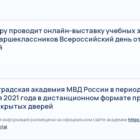
.ру проводит онлайн-выставку учебных 
таршеклассников Всероссийский день о
й
радская академия МВД России в период 
я 2021 года в дистанционном формате п
ткрытых дверей
 информация размещена на официальном сайте академии
https
p1ai
.