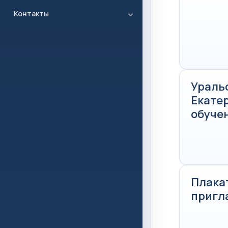
Контакты
Ураль
Екатер
обучен
Плака
пригл