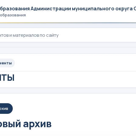
образования Администрации муниципального округа 
 образования
менты
НТЫ
рхив
вый архив