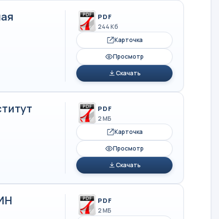
ная
PDF
244 Кб
Карточка
Просмотр
Скачать
ститут
PDF
2 МБ
Карточка
Просмотр
Скачать
ИН
PDF
2 МБ