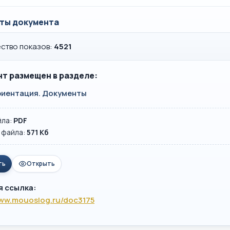
ты документа
ство показов:
4521
т размещен в разделе:
иентация. Документы
йла:
PDF
 файла:
571 Кб
ть
Открыть
я ссылка:
www.mouoslog.ru/doc3175