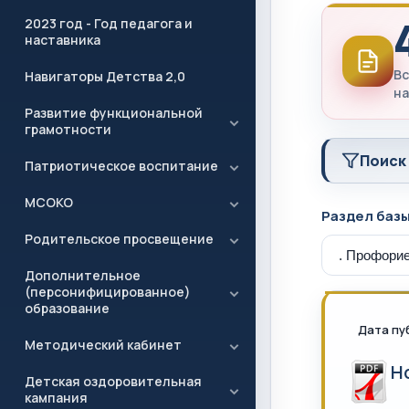
2023 год - Год педагога и
наставника
Вс
Навигаторы Детства 2,0
на
Развитие функциональной
грамотности
Поиск
Патриотическое воспитание
МСОКО
Раздел баз
Родительское просвещение
Дополнительное
(персонифицированное)
образование
Дата пу
Методический кабинет
Н
Детская оздоровительная
кампания