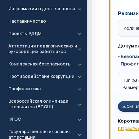
Информация о деятельности
Реквизи
Наставничество
Количе
Проекты РДДМ
Докумен
Аттестация педагогических и
руководящих работников
-
Безопа
-
Профил
Комплексная безопасность
Противодействие коррупции
Тип фа
Размер
Профилактика
Всероссийская олимпиада
школьников (ВСОШ)
Скача
ФГОС
Коротка
https://
Государственная итоговая
аттестация