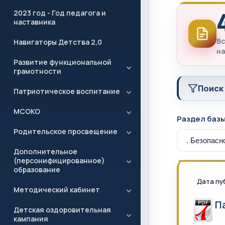
2023 год - Год педагога и
наставника
Вс
Навигаторы Детства 2,0
на
Развитие функциональной
грамотности
Поиск
Патриотическое воспитание
МСОКО
Раздел баз
Родительское просвещение
Дополнительное
(персонифицированное)
образование
Дата пу
Методический кабинет
П
Детская оздоровительная
кампания