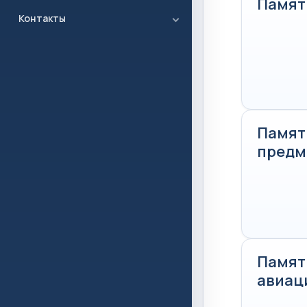
Памят
Контакты
Памят
предм
Памятк
авиац