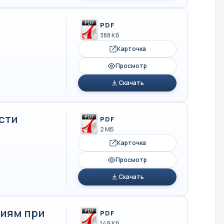
PDF
388 Кб
Карточка
Просмотр
Скачать
сти
PDF
2 МБ
Карточка
Просмотр
Скачать
иям при
PDF
149 Кб