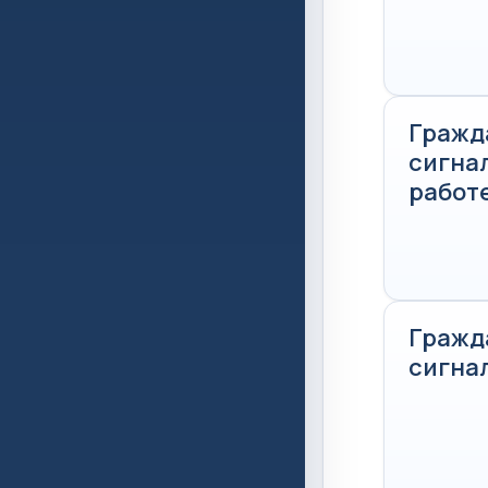
Гражд
сигна
работ
Гражд
сигна