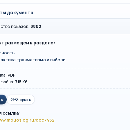
ты документа
ство показов:
3862
т размещен в разделе:
сность
актика травматизма и гибели
йла:
PDF
 файла:
715 Кб
ть
Открыть
я ссылка:
www.mouoslog.ru/doc7452