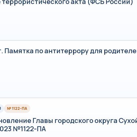
 террористического акта (ФСБ России)
. Памятка по антитеррору для родителе
3
№ 1122-ПА
овление Главы городского округа Сухой
2023 №1122-ПА