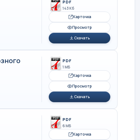
PDF
143 Кб
Карточка
Просмотр
Скачать
озного
PDF
1 МБ
Карточка
Просмотр
Скачать
PDF
6 МБ
Карточка