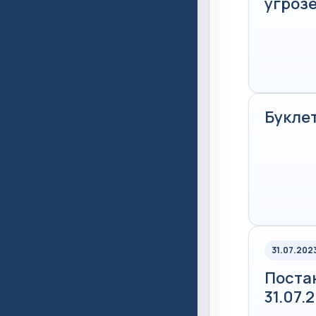
угрозе
Буклет
31.07.202
Постан
31.07.