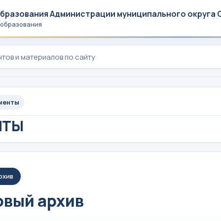
образования Администрации муниципального округа 
 образования
менты
НТЫ
рхив
вый архив