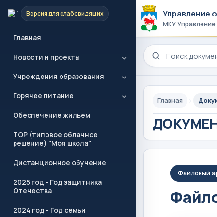
Управление 
Версия для слабовидящих
МКУ Управление
Главная
Поиск по сайту
Новости и проекты
Учреждения образования
Горячее питание
Главная
Доку
Обеспечение жильем
ДОКУМЕ
ТОР (типовое облачное
решение) "Моя школа"
Дистанционное обучение
Файловый а
2025 год - Год защитника
Отечества
Файло
2024 год - Год семьи