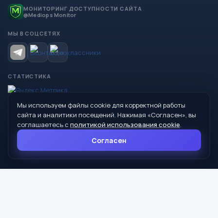
МОНИТОРИНГ ДОСТУПНОСТИ САЙТА
@Mediops Monitor
МЫ В СОЦСЕТЯХ
СТАТИСТИКА
Мы используем файлы cookie для корректной работы
© 2026 Управление образования Администрации МО
сайта и аналитики посещений. Нажимая «Согласен», вы
Сухой Лог
соглашаетесь с
политикой использования cookie
.
624800, Свердловская область, г. Сухой Лог, ул. Кирова, дом 7
Согласен
8 (34373) 4-33-85
info@mouoslog.ru
Политика cookie