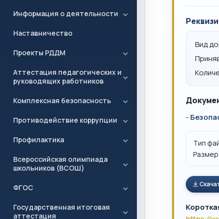
Информация о деятельности
Реквизи
Наставничество
Вид д
Проекты РДДМ
Приня
Аттестация педагогических и
Количе
руководящих работников
Докумен
Комплексная безопасность
-
Безопа
Противодействие коррупции
Профилактика
Тип фа
Размер
Всероссийская олимпиада
школьников (ВСОШ)
Скача
ФГОС
Коротка
Государственная итоговая
аттестация
https://