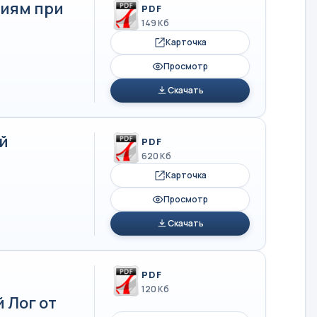
иям при
PDF
149 Кб
Карточка
Просмотр
Скачать
й
PDF
620 Кб
Карточка
Просмотр
Скачать
PDF
120 Кб
 Лог от