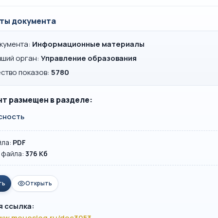
ты документа
окумента:
Информационные материалы
вший орган:
Управление образования
ство показов:
5780
т размещен в разделе:
сность
йла:
PDF
 файла:
376 Кб
ть
Открыть
я ссылка:
www.mouoslog.ru/doc3053