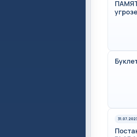
ПАМЯТ
угрозе
Буклет
31.07.202
Постан