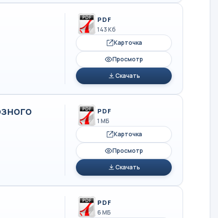
PDF
143 Кб
Карточка
Просмотр
Скачать
озного
PDF
1 МБ
Карточка
Просмотр
Скачать
PDF
6 МБ