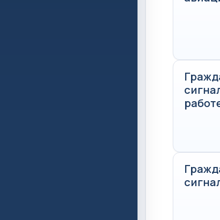
Гражд
сигна
работ
Гражд
сигна