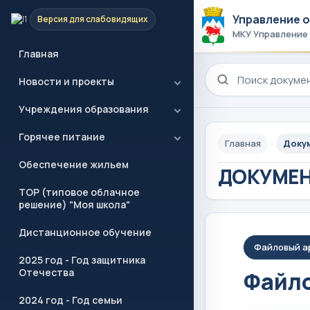
Управление 
Версия для слабовидящих
МКУ Управление
Главная
Поиск по сайту
Новости и проекты
Учреждения образования
Горячее питание
Главная
Доку
Обеспечение жильем
ДОКУМЕ
ТОР (типовое облачное
решение) "Моя школа"
Дистанционное обучение
Файловый а
2025 год - Год защитника
Отечества
Файло
2024 год - Год семьи