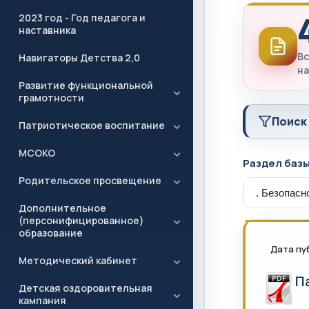
2023 год - Год педагога и
наставника
Вс
Навигаторы Детства 2,0
на
Развитие функциональной
грамотности
Поиск
Патриотическое воспитание
МСОКО
Раздел баз
Родительское просвещение
Дополнительное
(персонифицированное)
образование
Дата пу
Методический кабинет
П
Детская оздоровительная
кампания