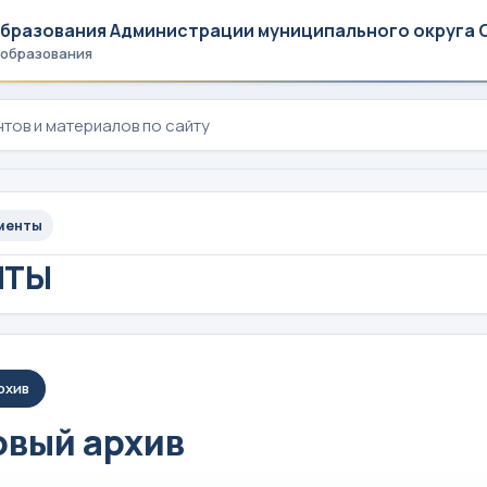
образования Администрации муниципального округа 
 образования
менты
НТЫ
рхив
вый архив