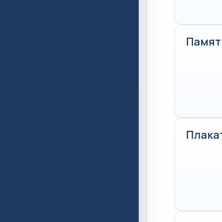
Памят
Плака