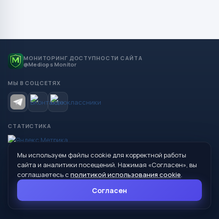
МОНИТОРИНГ ДОСТУПНОСТИ САЙТА
@Mediops Monitor
МЫ В СОЦСЕТЯХ
СТАТИСТИКА
Мы используем файлы cookie для корректной работы
© 2026 Управление образования Администрации МО
сайта и аналитики посещений. Нажимая «Согласен», вы
Сухой Лог
соглашаетесь с
политикой использования cookie
.
624800, Свердловская область, г. Сухой Лог, ул. Кирова, дом 7
Согласен
8 (34373) 4-33-85
info@mouoslog.ru
Политика cookie