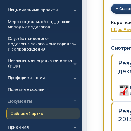
Скача
Национальные проекты
Меры социальной поддержки
Коротка
молодых педагогов
https://
Служба психолого-
педагогического мониторинга
Смотри
и сопровождения
Независимая оценка качества.
Рез
(НОК)
дека
Профориентация
Полезные ссылки
Документы
Рез
Файловый архив
2015
Приёмная