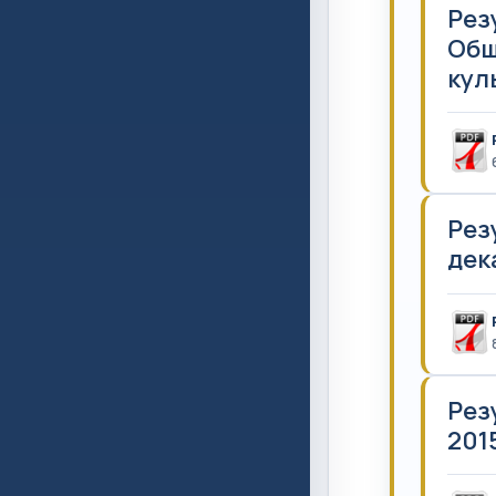
Рез
Общ
куль
Рез
дека
Рез
2015