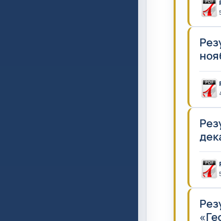
Рез
нояб
Рез
дека
Рез
«Гео