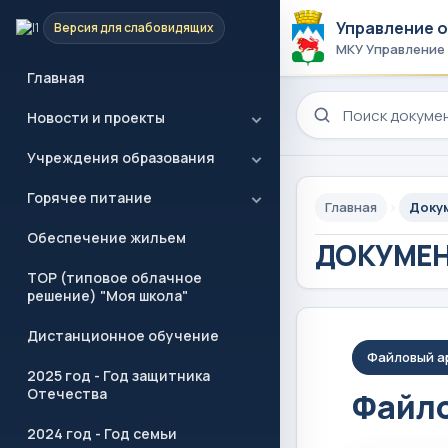
Управление 
Версия для слабовидящих
МКУ Управление
Главная
Поиск по сайту
Новости и проекты
Учреждения образования
Горячее питание
Главная
Доку
Обеспечение жильем
ДОКУМЕ
ТОР (типовое облачное
решение) "Моя школа"
Дистанционное обучение
Файловый а
2025 год - Год защитника
Отечества
Файло
2024 год - Год семьи