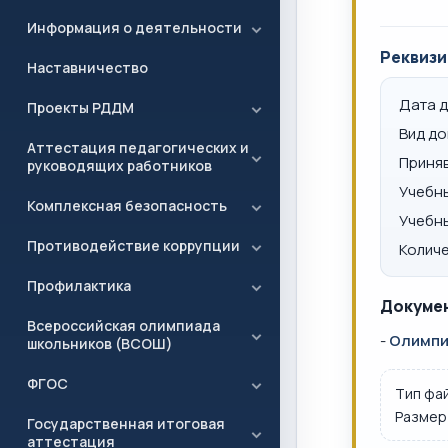
Информация о деятельности
Реквизи
Наставничество
Дата 
Проекты РДДМ
Вид д
Аттестация педагогических и
Приня
руководящих работников
Учебн
Комплексная безопасность
Учебн
Противодействие коррупции
Количе
Профилактика
Докумен
Всероссийская олимпиада
-
Олимпиа
школьников (ВСОШ)
ФГОС
Тип фа
Размер
Государственная итоговая
аттестация