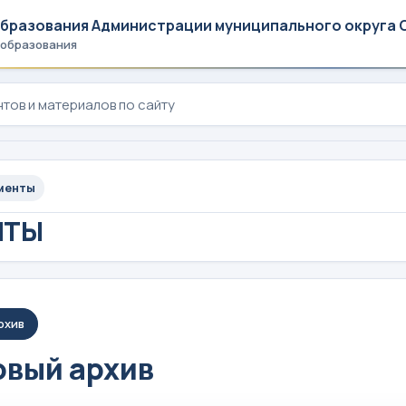
образования Администрации муниципального округа 
 образования
менты
НТЫ
рхив
вый архив