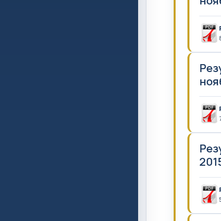
нояб
Рез
нояб
Рез
2015