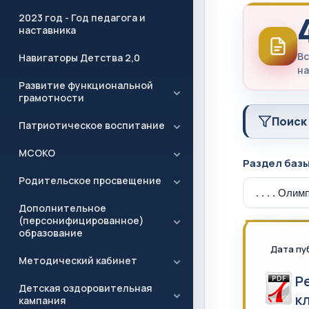
2023 год - Год педагога и
наставника
Вс
Навигаторы Детства 2,0
на
Развитие функциональной
грамотности
Поиск
Патриотическое воспитание
МСОКО
Раздел баз
Родительское просвещение
Дополнительное
(персонифицированное)
образование
Дата пу
Методический кабинет
Р
Детская оздоровительная
к
кампания