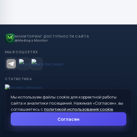
МОНИТОРИНГ ДОСТУПНОСТИ САЙТА
@Mediops Monitor
МЫ В СОЦСЕТЯХ
СТАТИСТИКА
Мы используем файлы cookie для корректной работы
© 2026 Управление образования Администрации МО
сайта и аналитики посещений. Нажимая «Согласен», вы
Сухой Лог
соглашаетесь с
политикой использования cookie
.
624800, Свердловская область, г. Сухой Лог, ул. Кирова, дом 7
Согласен
8 (34373) 4-33-85
info@mouoslog.ru
Политика cookie