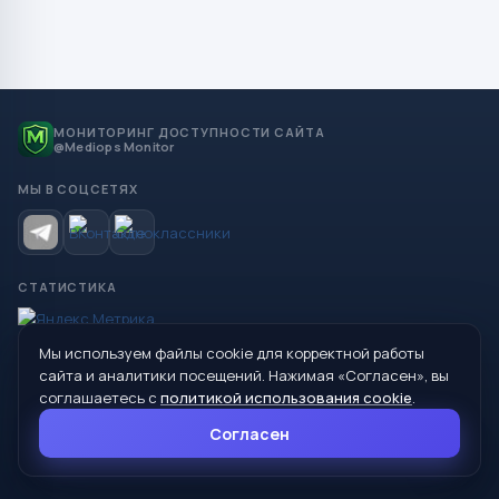
МОНИТОРИНГ ДОСТУПНОСТИ САЙТА
@Mediops Monitor
МЫ В СОЦСЕТЯХ
СТАТИСТИКА
Мы используем файлы cookie для корректной работы
© 2026 Управление образования Администрации МО
сайта и аналитики посещений. Нажимая «Согласен», вы
Сухой Лог
соглашаетесь с
политикой использования cookie
.
624800, Свердловская область, г. Сухой Лог, ул. Кирова, дом 7
Согласен
8 (34373) 4-33-85
info@mouoslog.ru
Политика cookie