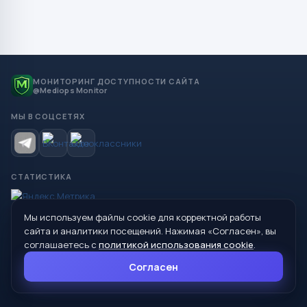
МОНИТОРИНГ ДОСТУПНОСТИ САЙТА
@Mediops Monitor
МЫ В СОЦСЕТЯХ
СТАТИСТИКА
Мы используем файлы cookie для корректной работы
© 2026 Управление образования Администрации МО
сайта и аналитики посещений. Нажимая «Согласен», вы
Сухой Лог
соглашаетесь с
политикой использования cookie
.
624800, Свердловская область, г. Сухой Лог, ул. Кирова, дом 7
Согласен
8 (34373) 4-33-85
info@mouoslog.ru
Политика cookie