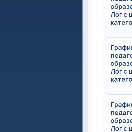
образ
Лог с
катего
Графи
педаг
образ
Лог с
катего
Графи
педаг
образ
Лог с