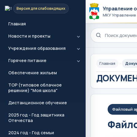
Управление 
Версия для слабовидящих
МКУ Управление
Главная
Поиск по сайту
Новости и проекты
Учреждения образования
Горячее питание
Главная
Доку
Обеспечение жильем
ДОКУМЕ
ТОР (типовое облачное
решение) "Моя школа"
Дистанционное обучение
Файловый а
2025 год - Год защитника
Отечества
Файло
2024 год - Год семьи