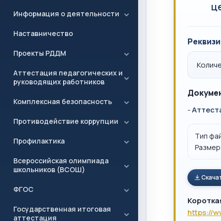
ц
Информация о деятельности
Наставничество
Реквизи
Проекты РДДМ
Количе
Аттестация педагогических и
руководящих работников
Докумен
Комплексная безопасность
-
Аттеста
Противодействие коррупции
Тип фа
Профилактика
Размер
Всероссийская олимпиада
школьников (ВСОШ)
Скача
ФГОС
Коротка
Государственная итоговая
https://
аттестация