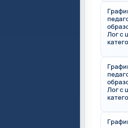
Графи
педаг
образ
Лог с
катего
Графи
педаг
образ
Лог с
катего
Графи