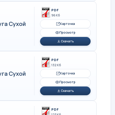
PDF
96 Кб
уга Сухой
Карточка
Просмотр
Скачать
PDF
132 Кб
уга Сухой
Карточка
Просмотр
Скачать
PDF
123 Кб