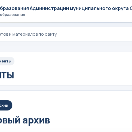
образования Администрации муниципального округа 
 образования
менты
НТЫ
рхив
вый архив