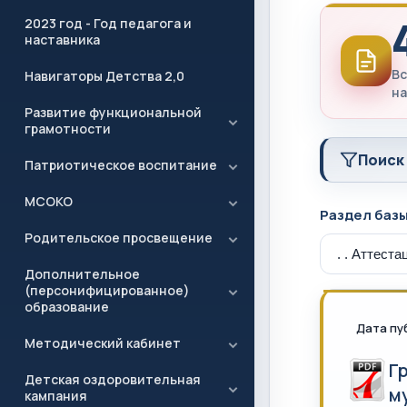
2023 год - Год педагога и
наставника
Вс
Навигаторы Детства 2,0
на
Развитие функциональной
грамотности
Поиск
Патриотическое воспитание
МСОКО
Раздел баз
Родительское просвещение
Дополнительное
(персонифицированное)
образование
Дата пу
Методический кабинет
Г
Детская оздоровительная
м
кампания