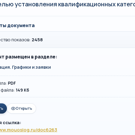
елью установления квалификационных катего
ты документа
ство показов:
2458
т размещен в разделе:
ция. Графики и заявки
йла:
PDF
 файла:
149 Кб
ть
Открыть
я ссылка:
www.mouoslog.ru/doc6263