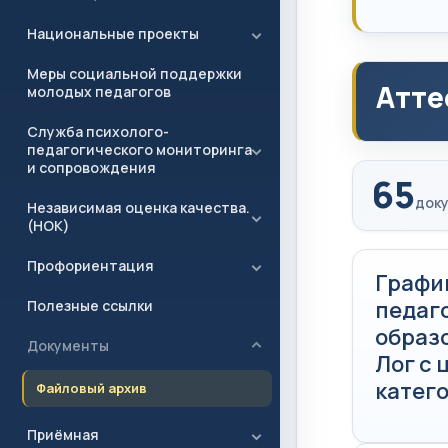
Национальные проекты
Меры социальной поддержки
Атте
молодых педагогов
Служба психолого-
педагогического мониторинга
и сопровождения
65
доку
Независимая оценка качества.
(НОК)
Профориентация
Графи
педаг
Полезные ссылки
образ
Документы
Лог с
катего
Файловый архив
Приёмная