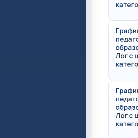
катего
Графи
педаг
образ
Лог с
катего
Графи
педаг
образ
Лог с
катего