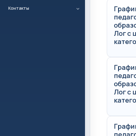
Графи
Контакты
педаг
образ
Лог с
катего
Графи
педаг
образ
Лог с
катего
Графи
педаг