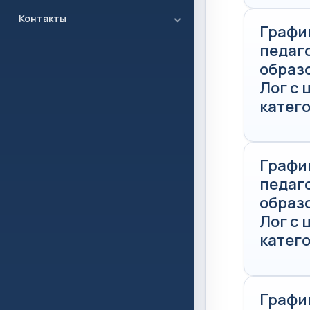
Контакты
Графи
педаг
образ
Лог с
катего
Графи
педаг
образ
Лог с
катего
Графи