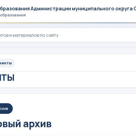
образования Администрации муниципального округа 
 образования
менты
НТЫ
рхив
вый архив