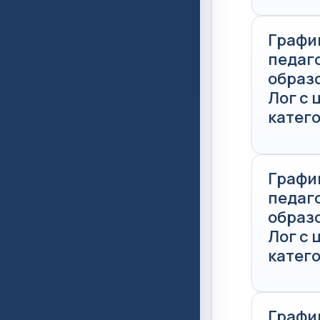
Графи
педаг
образ
Лог с
катего
Графи
педаг
образ
Лог с
катего
Графи