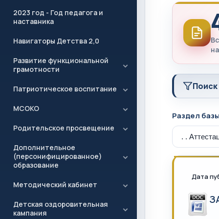
2023 год - Год педагога и
наставника
Вс
Навигаторы Детства 2,0
на
Развитие функциональной
грамотности
Поиск
Патриотическое воспитание
МСОКО
Раздел баз
Родительское просвещение
Дополнительное
(персонифицированное)
образование
Дата пу
Методический кабинет
З
Детская оздоровительная
кампания