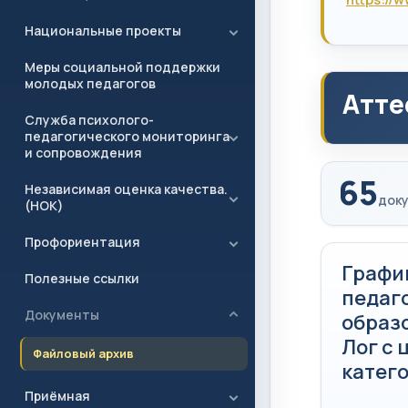
Национальные проекты
Меры социальной поддержки
молодых педагогов
Атте
Служба психолого-
педагогического мониторинга
и сопровождения
65
Независимая оценка качества.
доку
(НОК)
Профориентация
Графи
Полезные ссылки
педаг
Документы
образ
Лог с
Файловый архив
катего
Приёмная