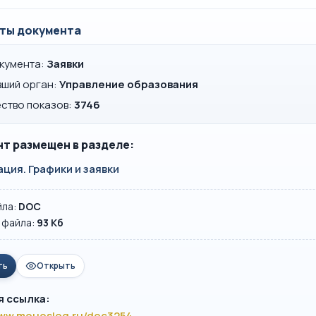
ты документа
окумента:
Заявки
вший орган:
Управление образования
ство показов:
3746
т размещен в разделе:
ция. Графики и заявки
йла:
DOC
 файла:
93 Кб
ть
Открыть
я ссылка:
www.mouoslog.ru/doc3254