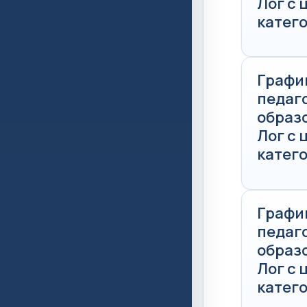
Лог с
катего
Графи
педаг
образ
Лог с
катего
Графи
педаг
образ
Лог с
катего