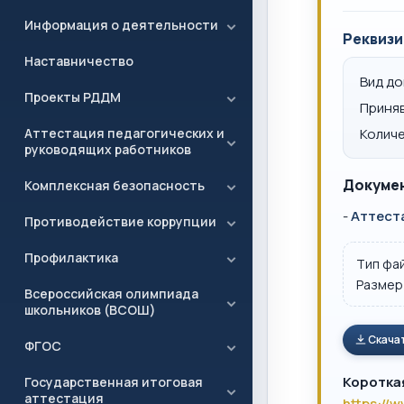
Информация о деятельности
Реквизи
Наставничество
Вид д
Проекты РДДМ
Приня
Аттестация педагогических и
Количе
руководящих работников
Докумен
Комплексная безопасность
-
Аттеста
Противодействие коррупции
Профилактика
Тип фа
Размер
Всероссийская олимпиада
школьников (ВСОШ)
Скача
ФГОС
Коротка
Государственная итоговая
аттестация
https://