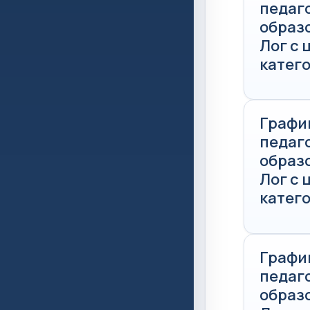
педаг
образ
Лог с
катего
Графи
педаг
образ
Лог с
катего
Графи
педаг
образ