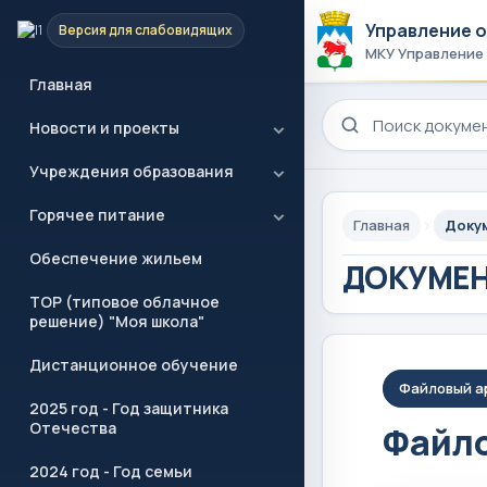
Управление 
Версия для слабовидящих
МКУ Управление
Главная
Поиск по сайту
Новости и проекты
Учреждения образования
Горячее питание
Главная
Доку
Обеспечение жильем
ДОКУМЕ
ТОР (типовое облачное
решение) "Моя школа"
Дистанционное обучение
Файловый а
2025 год - Год защитника
Отечества
Файло
2024 год - Год семьи