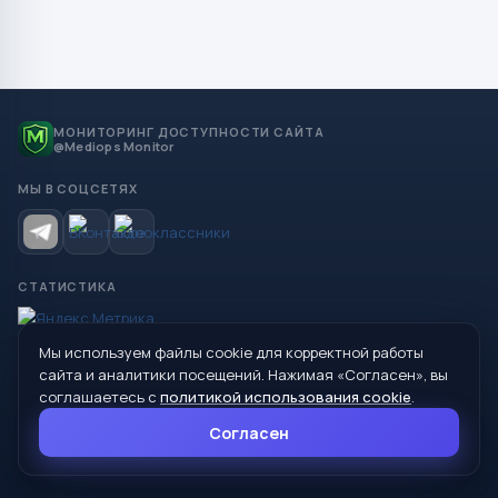
МОНИТОРИНГ ДОСТУПНОСТИ САЙТА
@Mediops Monitor
МЫ В СОЦСЕТЯХ
СТАТИСТИКА
Мы используем файлы cookie для корректной работы
© 2026 Управление образования Администрации МО
сайта и аналитики посещений. Нажимая «Согласен», вы
Сухой Лог
соглашаетесь с
политикой использования cookie
.
624800, Свердловская область, г. Сухой Лог, ул. Кирова, дом 7
Согласен
8 (34373) 4-33-85
info@mouoslog.ru
Политика cookie