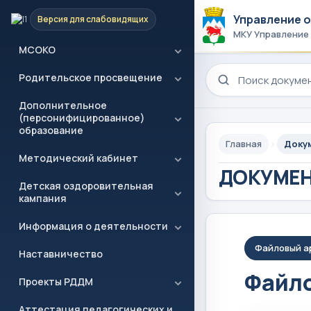
Управление 
Версия для слабовидящих
Патриотическое воспитание
МКУ Управление
МСОКО
Поиск по сайту
Родительское просвещение
Дополнительное
(персонифицированное)
образование
Главная
Доку
Методический кабинет
ДОКУМЕ
Детская оздоровительная
кампания
Информация о деятельности
Файловый а
Наставничество
Файло
Проекты РДДМ
Аттестация педагогических и