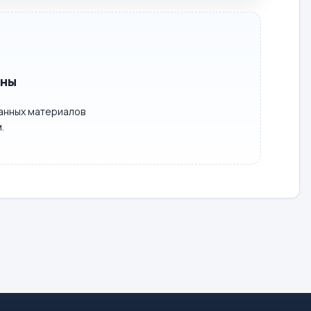
ены
ванных материалов
.