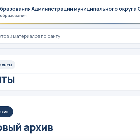
образования Администрации муниципального округа 
 образования
менты
НТЫ
рхив
вый архив