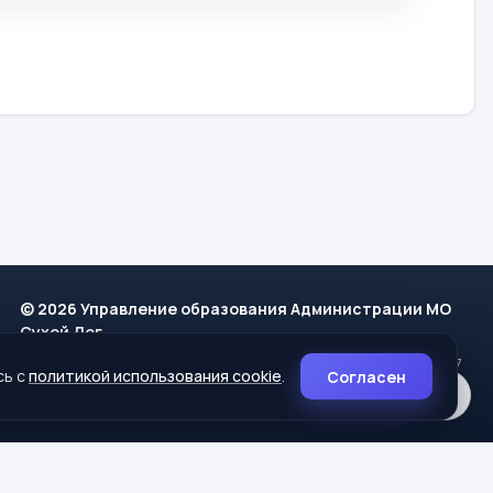
© 2026 Управление образования Администрации МО
Сухой Лог
624800, Свердловская область, г. Сухой Лог, ул. Кирова, дом 7
сь с
политикой использования cookie
.
Согласен
8 (34373) 4-33-85
info@mouoslog.ru
Политика cookie