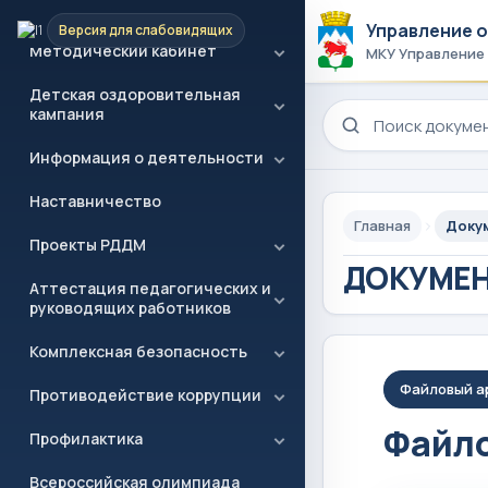
образование
Управление 
Версия для слабовидящих
Методический кабинет
МКУ Управление
Детская оздоровительная
Поиск по сайту
кампания
Информация о деятельности
Наставничество
Главная
Доку
Проекты РДДМ
ДОКУМЕ
Аттестация педагогических и
руководящих работников
Комплексная безопасность
Файловый а
Противодействие коррупции
Файло
Профилактика
Всероссийская олимпиада