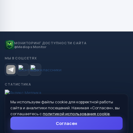
МОНИТОРИНГ ДОСТУПНОСТИ САЙТА
@Mediops Monitor
МЫ В СОЦСЕТЯХ
СТАТИСТИКА
Мы используем файлы cookie для корректной работы
© 2026 Управление образования Администрации МО
сайта и аналитики посещений. Нажимая «Согласен», вы
Сухой Лог
соглашаетесь с
политикой использования cookie
.
624800, Свердловская область, г. Сухой Лог, ул. Кирова, дом 7
Согласен
8 (34373) 4-33-85
info@mouoslog.ru
Политика cookie