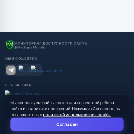
МОНИТОРИНГ ДОСТУПНОСТИ САЙТА
@Mediops Monitor
МЫ В СОЦСЕТЯХ
СТАТИСТИКА
Мы используем файлы cookie для корректной работы
© 2026 Управление образования Администрации МО
сайта и аналитики посещений. Нажимая «Согласен», вы
Сухой Лог
соглашаетесь с
политикой использования cookie
.
624800, Свердловская область, г. Сухой Лог, ул. Кирова, дом 7
Согласен
8 (34373) 4-33-85
info@mouoslog.ru
Политика cookie