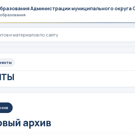
образования Администрации муниципального округа 
 образования
менты
НТЫ
рхив
вый архив