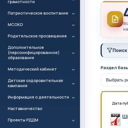
грамотности
Патриотическое воспитание
Вс
МСОКО
на
Родительское просвещение
Дополнительное
Поиск
(персонифицированное)
образование
Раздел баз
Методический кабинет
Детская оздоровительная
кампания
Информация о деятельности
Дата пу
Наставничество
Ш
Проекты РДДМ