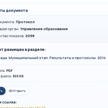
ты документа
окумента:
Протокол
вший орган:
Управление образования
ство показов:
2098
т размещен в разделе:
ада. Муниципальный этап. Результаты и протоколы. 2014
йла:
PDF
 файла:
303 Кб
ть
Открыть
я ссылка:
www.mouoslog.ru/doc3427