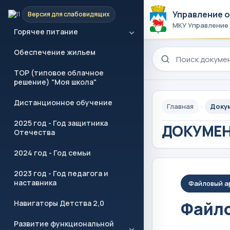
Учреждения образования
Управление 
Версия для слабовидящих
МКУ Управление
Горячее питание
Обеспечение жильем
Поиск по сайту
ТОР (типовое облачное
решение) "Моя школа"
Дистанционное обучение
Главная
Доку
2025 год - Год защитника
ДОКУМЕ
Отечества
2024 год - Год семьи
2023 год - Год педагога и
наставника
Файловый а
Файло
Навигаторы Детства 2,0
Развитие функциональной