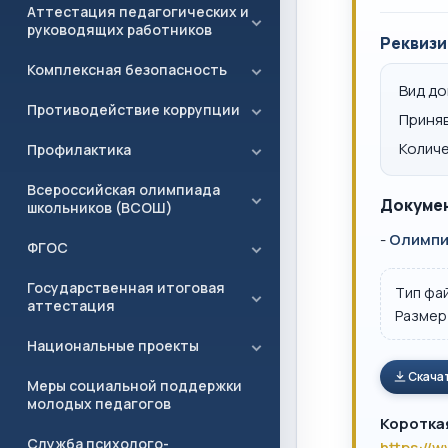
Аттестация педагогических и
руководящих работников
Реквизи
Комплексная безопасность
Вид д
Противодействие коррупции
Приня
Количе
Профилактика
Всероссийская олимпиада
Докумен
школьников (ВСОШ)
-
Олимпи
ФГОС
Государственная итоговая
Тип фа
аттестация
Размер
Национальные проекты
Скача
Меры социальной поддержки
молодых педагогов
Коротка
Служба психолого-
https://