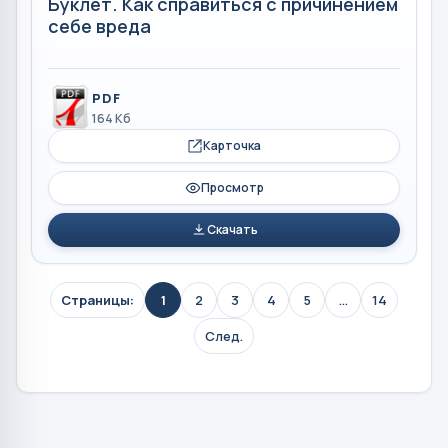
Буклет. Как справиться с причинением
себе вреда
PDF
164 Кб
Карточка
Просмотр
Скачать
Страницы:
1
2
3
4
5
...
14
След.