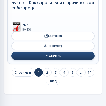
Буклет. Как справиться с причинением
себе вреда
PDF
164 Кб
Карточка
Просмотр
Скачать
Страницы:
1
2
3
4
5
...
14
След.