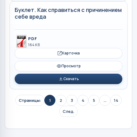
Буклет. Как справиться с причинением
себе вреда
PDF
164 Кб
Карточка
Просмотр
Скачать
Страницы:
1
2
3
4
5
...
14
След.