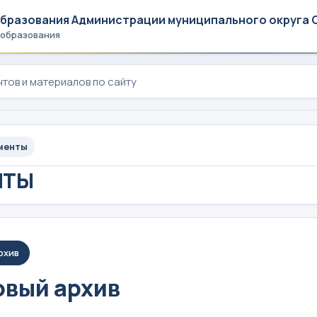
образования Администрации муниципального округа 
 образования
менты
НТЫ
рхив
вый архив