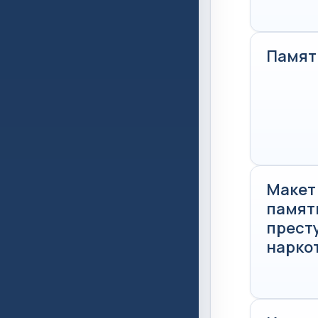
Памят
Макет
памятк
прест
нарко