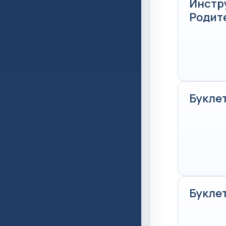
Инстр
Родит
Букле
Буклет