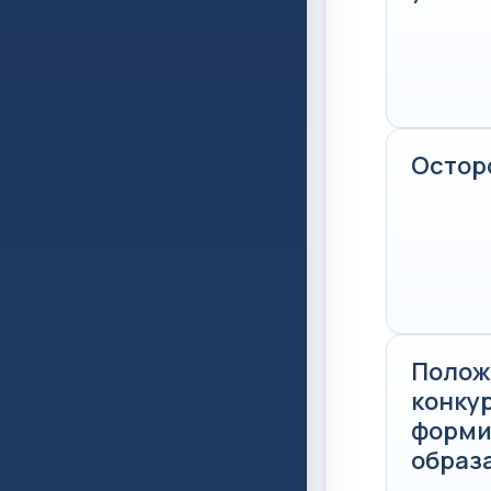
Остор
Полож
конку
форми
образа