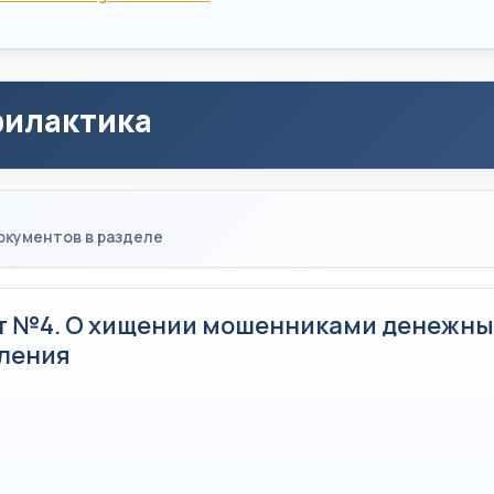
илактика
окументов в разделе
т №4. О хищении мошенниками денежны
еления