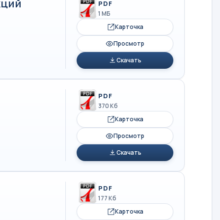
кций
PDF
1 МБ
Карточка
Просмотр
Скачать
PDF
370 Кб
Карточка
Просмотр
Скачать
PDF
177 Кб
Карточка