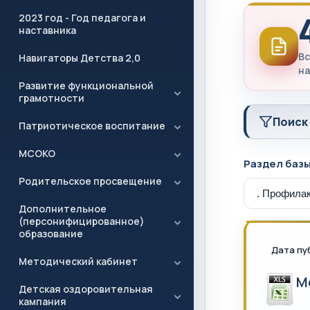
2023 год - Год педагога и
наставника
Вс
Навигаторы Детства 2,0
на
Развитие функциональной
грамотности
Поиск
Патриотическое воспитание
МСОКО
Раздел баз
Родительское просвещение
Дополнительное
(персонифицированное)
образование
Дата пу
Методический кабинет
М
Детская оздоровительная
кампания