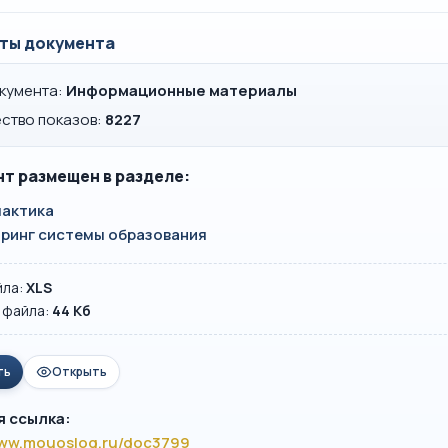
ты документа
окумента:
Информационные материалы
ство показов:
8227
т размещен в разделе:
актика
ринг системы образования
йла:
XLS
 файла:
44 Кб
ть
Открыть
я ссылка:
www.mouoslog.ru/doc3799