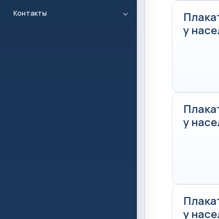
Контакты
Плака
у нас
Плака
у нас
Плака
у нас