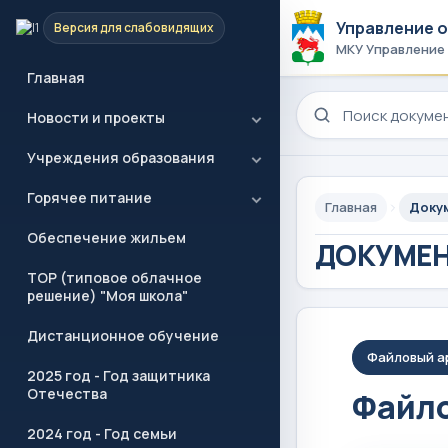
Управление 
Версия для слабовидящих
МКУ Управление
Главная
Поиск по сайту
Новости и проекты
Учреждения образования
Горячее питание
Главная
Доку
Обеспечение жильем
ДОКУМЕ
ТОР (типовое облачное
решение) "Моя школа"
Дистанционное обучение
Файловый а
2025 год - Год защитника
Отечества
Файло
2024 год - Год семьи