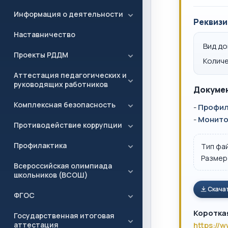
Информация о деятельности
Реквизи
Наставничество
Вид д
Проекты РДДМ
Количе
Аттестация педагогических и
руководящих работников
Докумен
Комплексная безопасность
-
Профил
-
Монито
Противодействие коррупции
Профилактика
Тип фа
Размер
Всероссийская олимпиада
школьников (ВСОШ)
Скача
ФГОС
Коротка
Государственная итоговая
аттестация
https://