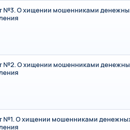
т №3. О хищении мошенниками денежны
еления
т №2. О хищении мошенниками денежны
еления
т №1. О хищении мошенниками денежны
еления