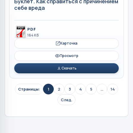
Буклет. Как справиться с причинением
себе вреда
PDF
164 Кб
Карточка
Просмотр
Скачать
Страницы:
1
2
3
4
5
...
14
След.