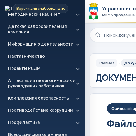
образование
Управление 
Версия для слабовидящих
Методический кабинет
МКУ Управление
Детская оздоровительная
Поиск по сайту
кампания
Информация о деятельности
Наставничество
Главная
Доку
Проекты РДДМ
ДОКУМЕ
Аттестация педагогических и
руководящих работников
Комплексная безопасность
Файловый а
Противодействие коррупции
Файло
Профилактика
Всероссийская олимпиада