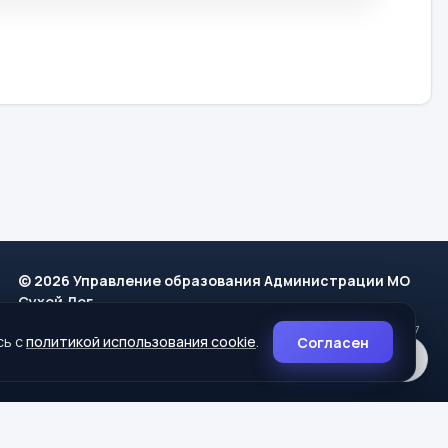
© 2026 Управление образования Администрации МО
Сухой Лог
624800, Свердловская область, г. Сухой Лог, ул. Кирова, дом 7
сь с
политикой использования cookie
.
Согласен
8 (34373) 4-33-85
info@mouoslog.ru
Политика cookie