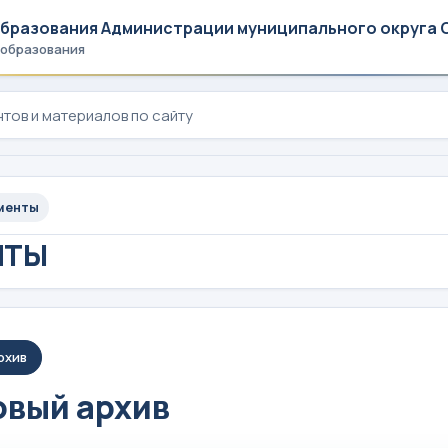
образования Администрации муниципального округа 
 образования
менты
НТЫ
рхив
вый архив