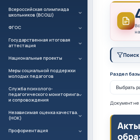
Всероссийская олимпиада
школьников (ВСОШ)
Вс
ФГОС
на
Государственная итоговая
аттестация
Поиск
Национальные проекты
Меры социальной поддержки
Раздел баз
молодых педагогов
Служба психолого-
педагогического мониторинга
и сопровождения
Документ не 
Независимая оценка качества.
(НОК)
Акты
Профориентация
обра