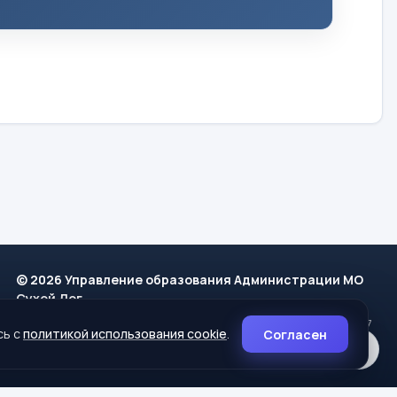
© 2026 Управление образования Администрации МО
Сухой Лог
624800, Свердловская область, г. Сухой Лог, ул. Кирова, дом 7
сь с
политикой использования cookie
.
Согласен
8 (34373) 4-33-85
info@mouoslog.ru
Политика cookie