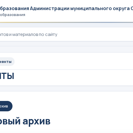
образования Администрации муниципального округа 
 образования
менты
НТЫ
рхив
вый архив