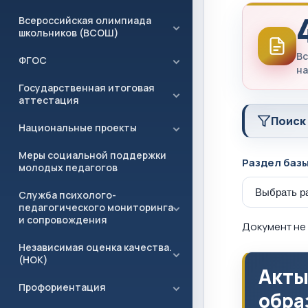
Всероссийская олимпиада
школьников (ВСОШ)
Вс
ФГОС
на
Государственная итоговая
аттестация
Поиск
Национальные проекты
Меры социальной поддержки
Раздел баз
молодых педагогов
Служба психолого-
педагогического мониторинга
и сопровождения
Документ не 
Независимая оценка качества.
(НОК)
Акты
Профориентация
обра