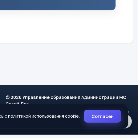
© 2026 Управление образования Администрации МО
Сухой Лог
624800, Свердловская область, г. Сухой Лог, ул. Кирова, дом 7
сь с
политикой использования cookie
.
Согласен
8 (34373) 4-33-85
info@mouoslog.ru
Политика cookie