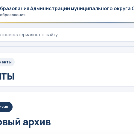
образования Администрации муниципального округа 
 образования
менты
НТЫ
рхив
вый архив