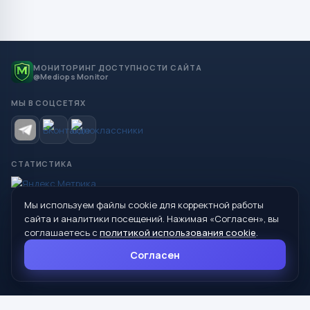
МОНИТОРИНГ ДОСТУПНОСТИ САЙТА
@Mediops Monitor
МЫ В СОЦСЕТЯХ
СТАТИСТИКА
Мы используем файлы cookie для корректной работы
© 2026 Управление образования Администрации МО
сайта и аналитики посещений. Нажимая «Согласен», вы
Сухой Лог
соглашаетесь с
политикой использования cookie
.
624800, Свердловская область, г. Сухой Лог, ул. Кирова, дом 7
Согласен
8 (34373) 4-33-85
info@mouoslog.ru
Политика cookie