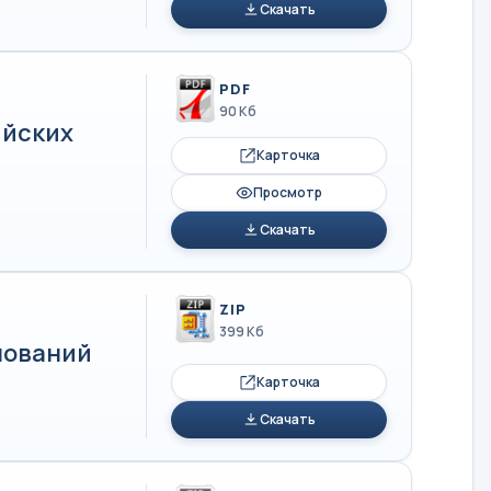
Скачать
PDF
90 Кб
ийских
Карточка
Просмотр
Скачать
ZIP
399 Кб
нований
Карточка
Скачать