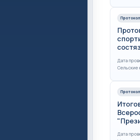
Протокол
Прото
спорт
состя
Дата прове
Сельские 
Протокол
Итого
Всеро
"През
Дата пров