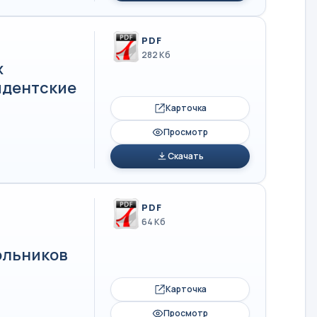
PDF
282 Кб
х
идентские
Карточка
Просмотр
Скачать
PDF
64 Кб
ольников
Карточка
Просмотр