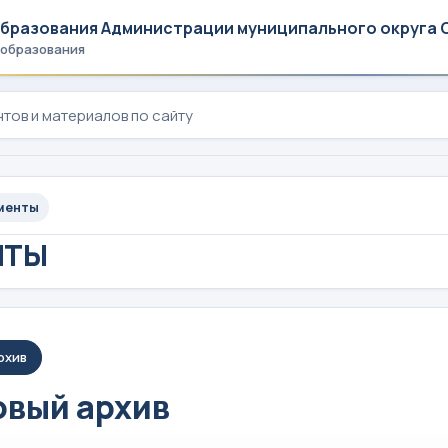
образования Администрации муниципального округа 
 образования
менты
НТЫ
рхив
вый архив