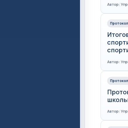
Автор: Уп
Протокол
Итого
спорт
спорти
Автор: Уп
Протокол
Прото
школь
Автор: Уп