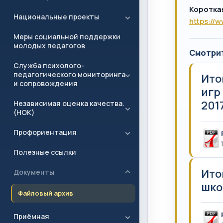
Коротка
Национальные проекты
https://
Меры социальной поддержки
молодых педагогов
Смотри
Служба психолого-
педагогического мониторинга
Ито
и сопровождения
игр
2017
Независимая оценка качества.
(НОК)
Профориентация
Полезные ссылки
Ито
Документы
шко
Файловый архив
Приёмная