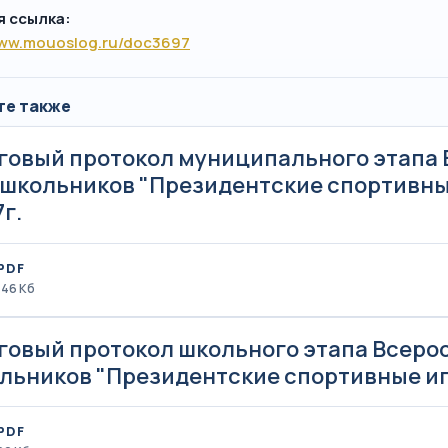
я ссылка:
www.mouoslog.ru/doc3697
те также
говый протокол муниципального этапа
 школьников "Президентские спортивные
г.
PDF
146 Кб
говый протокол школьного этапа Всеро
льников "Президентские спортивные игр
PDF