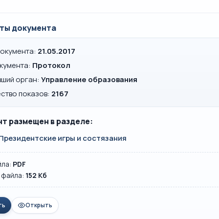
ты документа
документа:
21.05.2017
окумента:
Протокол
вший орган:
Управление образования
ство показов:
2167
т размещен в разделе:
Президентские игры и состязания
йла:
PDF
 файла:
152 Кб
ть
Открыть