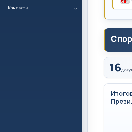
Контакты
Спор
16
доку
Итого
Прези