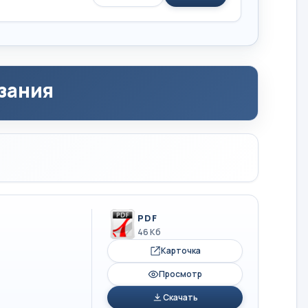
зания
PDF
46 Кб
Карточка
Просмотр
Скачать