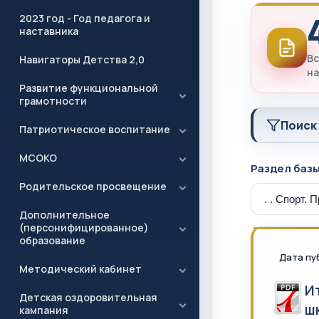
2023 год - Год педагога и
наставника
Вс
Навигаторы Детства 2,0
на
Развитие функциональной
грамотности
Поиск
Патриотическое воспитание
МСОКО
Раздел баз
Родительское просвещение
Дополнительное
(персонифицированное)
образование
Дата пу
Методический кабинет
И
Детская оздоровительная
ш
кампания