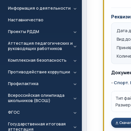
Информация о деятельности
Реквизи
Наставничество
Дата 
Проекты РДДМ
Вид д
Аттестация педагогических и
Приня
руководящих работников
Количе
Комплексная безопасность
Противодействие коррупции
Докумен
-
Спорт. 
Профилактика
Всероссийская олимпиада
Тип фа
школьников (ВСОШ)
Размер
ФГОС
Скача
Государственная итоговая
аттестация