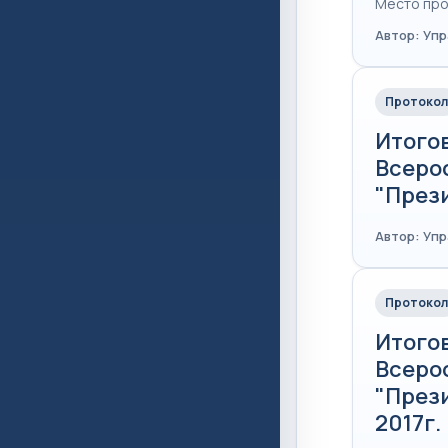
Место про
Автор: Уп
Протокол
Итого
Всеро
"Прези
Автор: Уп
Протокол
Итого
Всеро
"През
2017г.