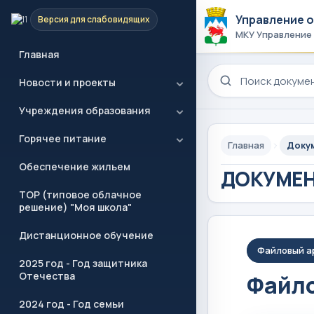
Управление 
Версия для слабовидящих
МКУ Управление
Главная
Поиск по сайту
Новости и проекты
Учреждения образования
Горячее питание
Главная
Доку
Обеспечение жильем
ДОКУМЕ
ТОР (типовое облачное
решение) "Моя школа"
Дистанционное обучение
Файловый а
2025 год - Год защитника
Отечества
Файло
2024 год - Год семьи