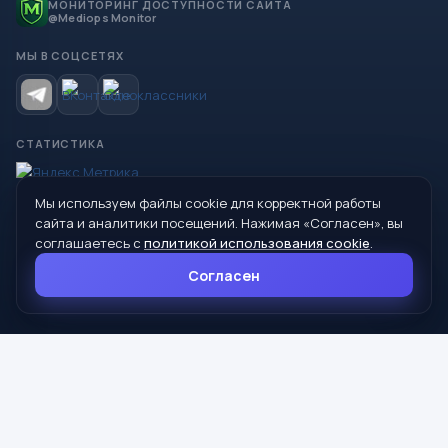
МОНИТОРИНГ ДОСТУПНОСТИ САЙТА
@Mediops Monitor
МЫ В СОЦСЕТЯХ
СТАТИСТИКА
Мы используем файлы cookie для корректной работы
© 2026 Управление образования Администрации МО
сайта и аналитики посещений. Нажимая «Согласен», вы
Сухой Лог
соглашаетесь с
политикой использования cookie
.
624800, Свердловская область, г. Сухой Лог, ул. Кирова, дом 7
Согласен
8 (34373) 4-33-85
info@mouoslog.ru
Политика cookie