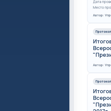
Дата пров
Место про
Автор: Уп
Протокол
Итого
Всеро
"Прези
Автор: Уп
Протокол
Итого
Всеро
"През