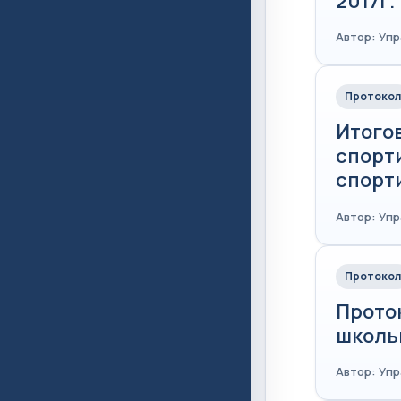
2017г.
Автор: Уп
Протокол
Итого
спорт
спорти
Автор: Уп
Протокол
Прото
школь
Автор: Уп