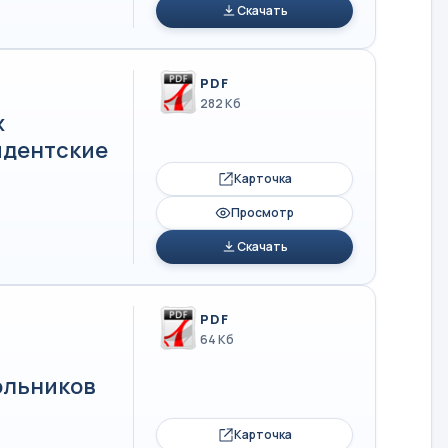
Скачать
PDF
282 Кб
х
идентские
Карточка
Просмотр
Скачать
PDF
64 Кб
ольников
Карточка