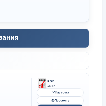
зания
PDF
46 Кб
Карточка
Просмотр