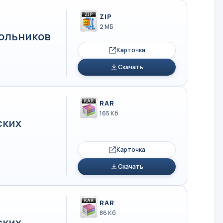
ZIP
2 МБ
кольников
Карточка
Скачать
RAR
165 Кб
ских
Карточка
Скачать
RAR
86 Кб
ских