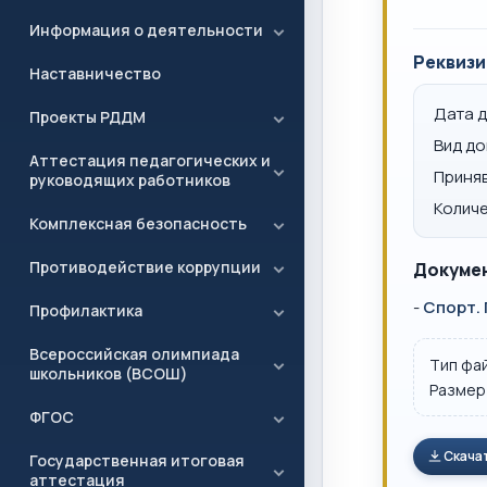
Информация о деятельности
Реквизи
Наставничество
Дата 
Проекты РДДМ
Вид д
Аттестация педагогических и
Приня
руководящих работников
Количе
Комплексная безопасность
Противодействие коррупции
Докумен
-
Спорт. 
Профилактика
Всероссийская олимпиада
Тип фа
школьников (ВСОШ)
Размер
ФГОС
Скача
Государственная итоговая
аттестация