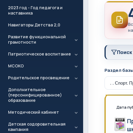
2023 год - Год педагога и
наставника
Вс
Навигаторы Детства 2,0
на
Развитие функциональной
грамотности
Поиск
Патриотическое воспитание
МСОКО
Раздел баз
Родительское просвещение
Дополнительное
(персонифицированное)
образование
Дата пу
Методический кабинет
П
Детская оздоровительная
ш
кампания