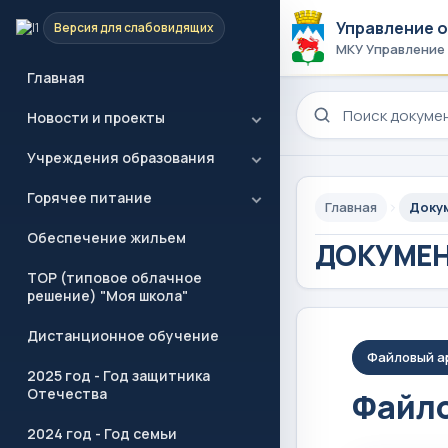
Управление 
Версия для слабовидящих
МКУ Управление
Главная
Поиск по сайту
Новости и проекты
Учреждения образования
Горячее питание
Главная
Доку
Обеспечение жильем
ДОКУМЕ
ТОР (типовое облачное
решение) "Моя школа"
Дистанционное обучение
Файловый а
2025 год - Год защитника
Отечества
Файло
2024 год - Год семьи