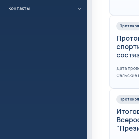
Контакты
Протокол
Прото
спорт
состя
Дата прове
Сельские 
Протокол
Итого
Всеро
"През