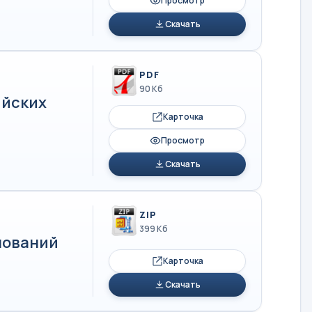
Просмотр
Скачать
PDF
90 Кб
ийских
Карточка
Просмотр
Скачать
ZIP
399 Кб
нований
Карточка
Скачать