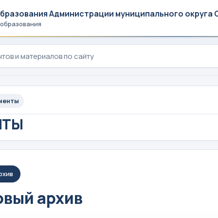
образования Администрации муниципального округа 
 образования
менты
НТЫ
рхив
вый архив