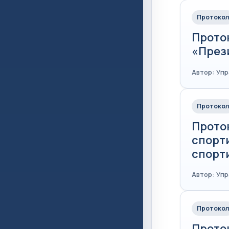
Протокол
Прото
«През
Автор: Уп
Протокол
Прото
спорт
спорт
Автор: Уп
Протокол
Прото