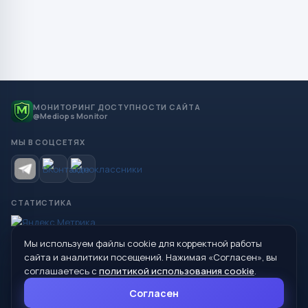
МОНИТОРИНГ ДОСТУПНОСТИ САЙТА
@Mediops Monitor
МЫ В СОЦСЕТЯХ
СТАТИСТИКА
Мы используем файлы cookie для корректной работы
© 2026 Управление образования Администрации МО
сайта и аналитики посещений. Нажимая «Согласен», вы
Сухой Лог
соглашаетесь с
политикой использования cookie
.
624800, Свердловская область, г. Сухой Лог, ул. Кирова, дом 7
Согласен
8 (34373) 4-33-85
info@mouoslog.ru
Политика cookie