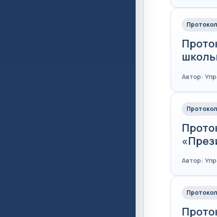
Протокол
Прото
школь
Автор: Уп
Протокол
Прото
«През
Автор: Уп
Протокол
Прото