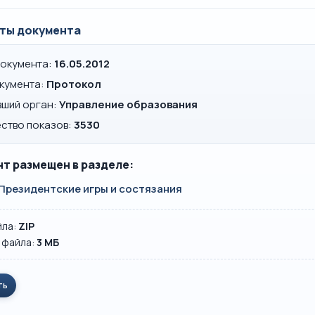
ты документа
документа:
16.05.2012
окумента:
Протокол
вший орган:
Управление образования
ство показов:
3530
т размещен в разделе:
Президентские игры и состязания
йла:
ZIP
 файла:
3 MБ
ть