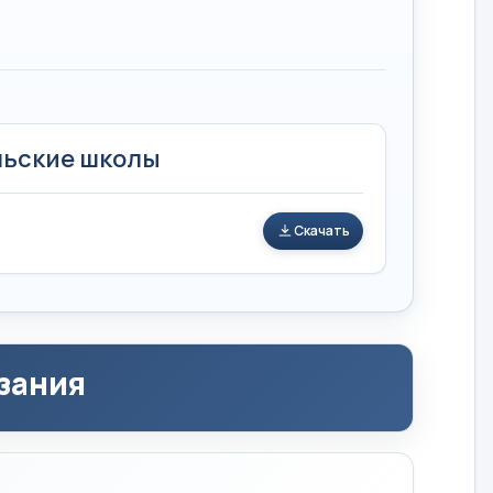
льские школы
Скачать
зания