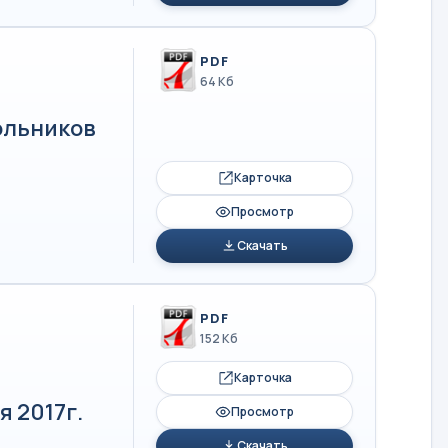
PDF
64 Кб
ольников
Карточка
Просмотр
Скачать
PDF
152 Кб
Карточка
я 2017г.
Просмотр
Скачать