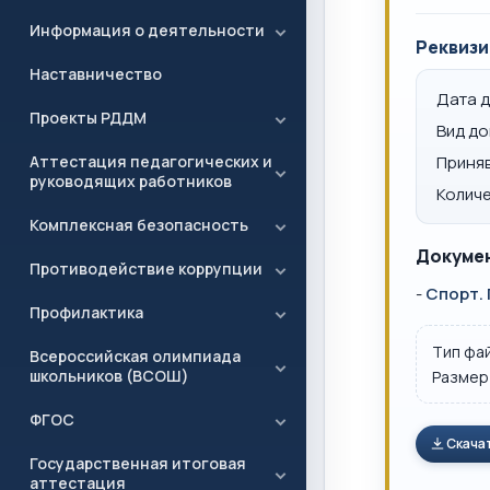
Информация о деятельности
Реквизи
Наставничество
Дата 
Проекты РДДМ
Вид д
Аттестация педагогических и
Приня
руководящих работников
Количе
Комплексная безопасность
Докумен
Противодействие коррупции
-
Спорт. 
Профилактика
Тип фа
Всероссийская олимпиада
школьников (ВСОШ)
Размер
ФГОС
Скача
Государственная итоговая
аттестация