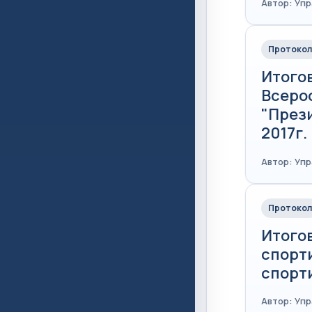
Автор: Уп
Протокол
Итого
Всеро
"През
2017г.
Автор: Уп
Протокол
Итого
спорт
спорти
Автор: Уп