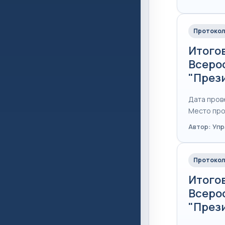
Протокол
Итого
Всеро
"През
Дата пров
Место про
Автор: Уп
Протокол
Итого
Всеро
"Прези