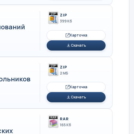
ZIP
399 Кб
нований
Карточка
Скачать
ZIP
2 МБ
кольников
Карточка
Скачать
RAR
165 Кб
ских