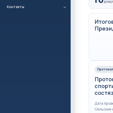
доку
Контакты
Итого
Прези
Протокол
Прото
спорт
состя
Дата прове
Сельские 