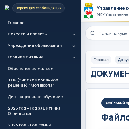
Управление 
Версия для слабовидящих
МКУ Управление
Главная
Поиск по сайту
Новости и проекты
Учреждения образования
Горячее питание
Главная
Доку
Обеспечение жильем
ДОКУМЕ
ТОР (типовое облачное
решение) "Моя школа"
Дистанционное обучение
Файловый а
2025 год - Год защитника
Отечества
Файло
2024 год - Год семьи