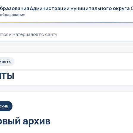
образования Администрации муниципального округа 
 образования
менты
НТЫ
рхив
вый архив