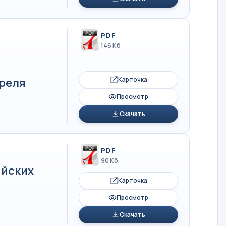
PDF
146 Кб
Карточка
преля
Просмотр
Скачать
PDF
90 Кб
ийских
Карточка
Просмотр
Скачать