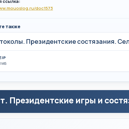
я ссылка:
www.mouoslog.ru/doc1573
те также
токолы. Президентские состязания. Се
ZIP
3 MБ
т. Президентские игры и состя