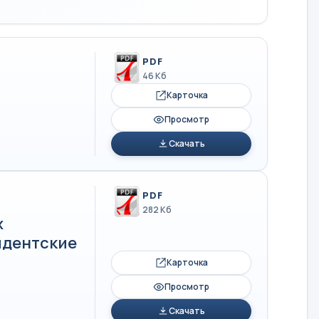
PDF
46 Кб
Карточка
Просмотр
Скачать
PDF
282 Кб
х
идентские
Карточка
Просмотр
Скачать