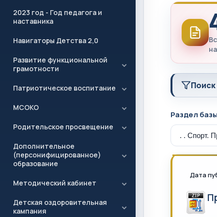
2023 год - Год педагога и
наставника
Вс
Навигаторы Детства 2,0
на
Развитие функциональной
грамотности
Поиск
Патриотическое воспитание
МСОКО
Раздел баз
Родительское просвещение
Дополнительное
(персонифицированное)
образование
Дата пу
Методический кабинет
П
Детская оздоровительная
кампания