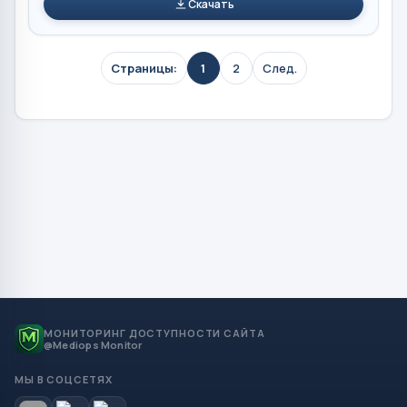
Скачать
Страницы:
1
2
След.
МОНИТОРИНГ ДОСТУПНОСТИ САЙТА
@Mediops Monitor
МЫ В СОЦСЕТЯХ