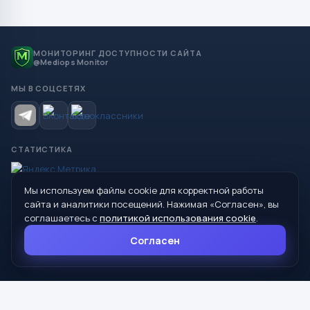
МОНИТОРИНГ ДОСТУПНОСТИ САЙТА
@Mediops Monitor
МЫ В СОЦСЕТЯХ
СТАТИСТИКА
Мы используем файлы cookie для корректной работы
© 2026 Управление образования Администрации МО
сайта и аналитики посещений. Нажимая «Согласен», вы
Сухой Лог
соглашаетесь с
политикой использования cookie
.
624800, Свердловская область, г. Сухой Лог, ул. Кирова, дом 7
Согласен
8 (34373) 4-33-85
info@mouoslog.ru
Политика cookie