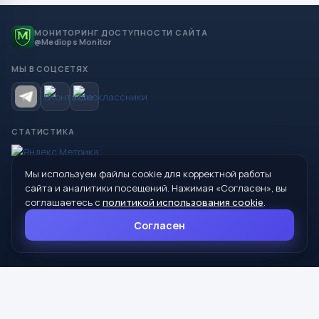
МОНИТОРИНГ ДОСТУПНОСТИ САЙТА
@Mediops Monitor
МЫ В СОЦСЕТЯХ
СТАТИСТИКА
Мы используем файлы cookie для корректной работы
© 2026 Управление образования Администрации МО
сайта и аналитики посещений. Нажимая «Согласен», вы
Сухой Лог
соглашаетесь с
политикой использования cookie
.
624800, Свердловская область, г. Сухой Лог, ул. Кирова, дом 7
Согласен
8 (34373) 4-33-85
info@mouoslog.ru
Политика cookie