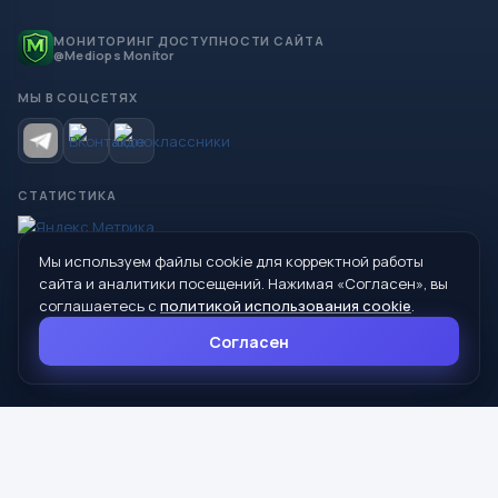
МОНИТОРИНГ ДОСТУПНОСТИ САЙТА
@Mediops Monitor
МЫ В СОЦСЕТЯХ
СТАТИСТИКА
Мы используем файлы cookie для корректной работы
© 2026 Управление образования Администрации МО
сайта и аналитики посещений. Нажимая «Согласен», вы
Сухой Лог
соглашаетесь с
политикой использования cookie
.
624800, Свердловская область, г. Сухой Лог, ул. Кирова, дом 7
Согласен
8 (34373) 4-33-85
info@mouoslog.ru
Политика cookie