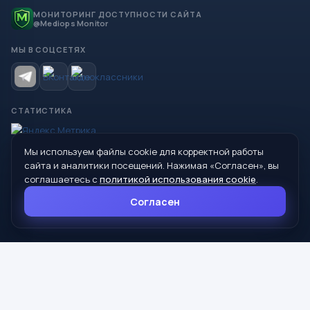
МОНИТОРИНГ ДОСТУПНОСТИ САЙТА
@Mediops Monitor
МЫ В СОЦСЕТЯХ
СТАТИСТИКА
Мы используем файлы cookie для корректной работы
© 2026 Управление образования Администрации МО
сайта и аналитики посещений. Нажимая «Согласен», вы
Сухой Лог
соглашаетесь с
политикой использования cookie
.
624800, Свердловская область, г. Сухой Лог, ул. Кирова, дом 7
Согласен
8 (34373) 4-33-85
info@mouoslog.ru
Политика cookie